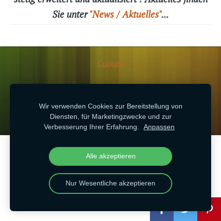
Sie unter
"News / Aktuelles"
...
Cookies
Erstellt mit
Mozello
- dem schnellsten Weg zu Ihrer Website.
Wir verwenden Cookies zur Bereitstellung von
Diensten, für Marketingzwecke und zur
Verbesserung Ihrer Erfahrung.
Anpassen
Erstellen Sie Ihre Website oder Ihren Online-
Alle akzeptieren
Shop mit Mozello.
Schnell, einfach, ohne Programmieraufwand.
Nur Wesentliche akzeptieren
Mehr erfahren